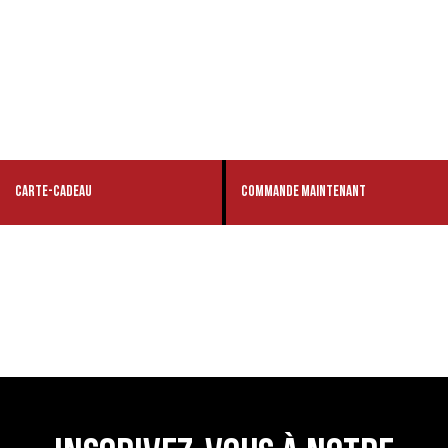
CARTE-CADEAU
COMMANDE MAINTENANT
TROUVE UN RESTAURANT