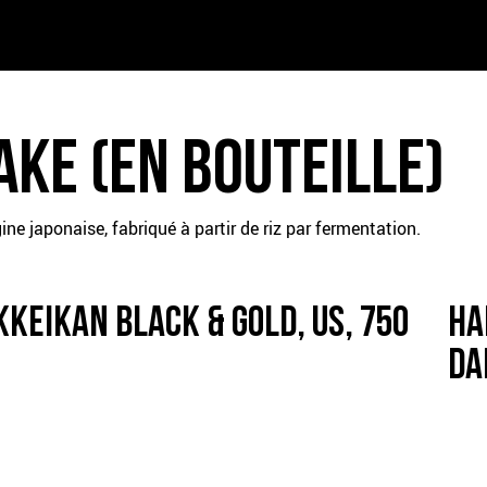
GER – PDF
RE – PDF
AKE (EN BOUTEILLE)
ENFANTS – PDF
gine japonaise, fabriqué à partir de riz par fermentation.
D’ÉTÉ – PDF
KKEIKAN BLACK & GOLD, US, 750
HA
DA