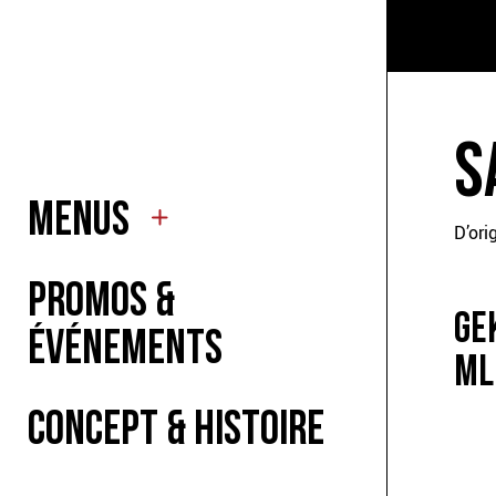
À MAN
À BOI
S
MENUS
POUR 
D’ori
PROMOS &
MENU 
GE
ÉVÉNEMENTS
ML
CONCEPT & HISTOIRE